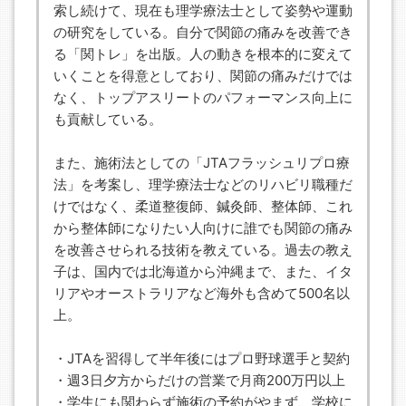
索し続けて、現在も理学療法士として姿勢や運動
の研究をしている。自分で関節の痛みを改善でき
る「関トレ」を出版。人の動きを根本的に変えて
いくことを得意としており、関節の痛みだけでは
なく、トップアスリートのパフォーマンス向上に
も貢献している。
また、施術法としての「JTAフラッシュリプロ療
法」を考案し、理学療法士などのリハビリ職種だ
けではなく、柔道整復師、鍼灸師、整体師、これ
から整体師になりたい人向けに誰でも関節の痛み
を改善させられる技術を教えている。過去の教え
子は、国内では北海道から沖縄まで、また、イタ
リアやオーストラリアなど海外も含めて500名以
上。
・JTAを習得して半年後にはプロ野球選手と契約
・週3日夕方からだけの営業で月商200万円以上
・学生にも関わらず施術の予約がやまず、学校に