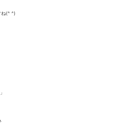
^ ^)
」
♪