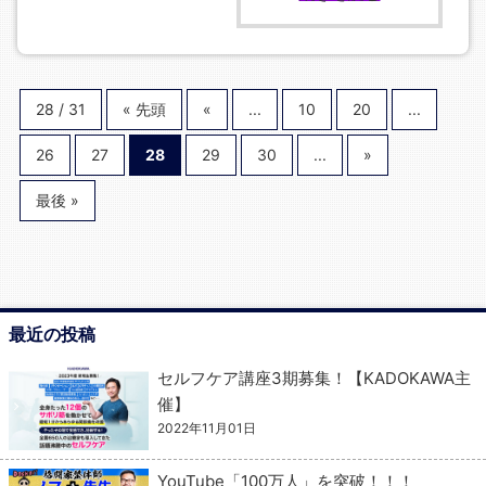
28 / 31
« 先頭
«
...
10
20
...
26
27
28
29
30
...
»
最後 »
最近の投稿
セルフケア講座3期募集！【KADOKAWA主
催】
2022年11月01日
YouTube「100万人」を突破！！！