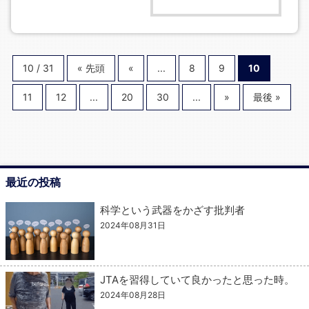
10 / 31
« 先頭
«
...
8
9
10
11
12
...
20
30
...
»
最後 »
最近の投稿
科学という武器をかざす批判者
2024年08月31日
JTAを習得していて良かったと思った時。
2024年08月28日