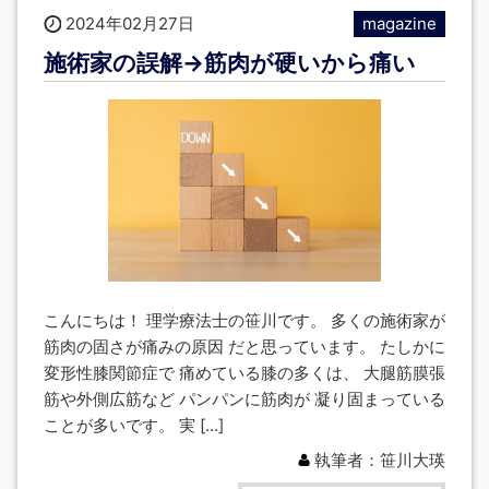
2024年02月27日
magazine
施術家の誤解→筋肉が硬いから痛い
こんにちは！ 理学療法士の笹川です。 多くの施術家が
筋肉の固さが痛みの原因 だと思っています。 たしかに
変形性膝関節症で 痛めている膝の多くは、 大腿筋膜張
筋や外側広筋など パンパンに筋肉が 凝り固まっている
ことが多いです。 実 […]
執筆者：笹川大瑛