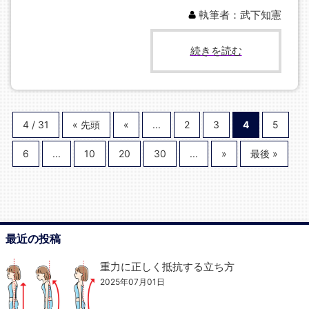
執筆者：武下知憲
続きを読む
4 / 31
« 先頭
«
...
2
3
4
5
6
...
10
20
30
...
»
最後 »
最近の投稿
重力に正しく抵抗する立ち方
2025年07月01日